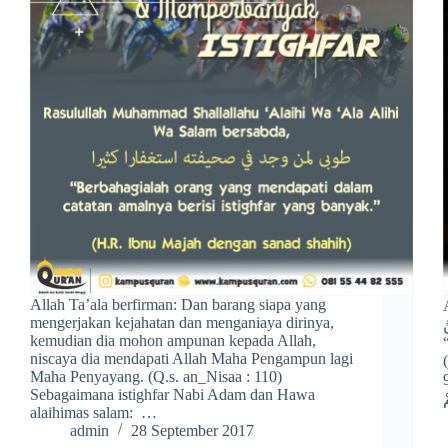
Allah Ta’ala berfirman: Dan barang siapa yang
A
mengerjakan kejahatan dan menganiaya dirinya,
99
kemudian dia mohon ampunan kepada Allah,
niscaya dia mendapati Allah Maha Pengampun lagi
Maha Penyayang. (Q.s. an_Nisaa : 110)
9
Sebagaimana istighfar Nabi Adam dan Hawa
alaihimas salam: …
admin
28 September 2017