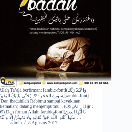
llah Ta’ala berfirman: [arabic-font](وَاعْبُدْ رَبَّكَ
حَتَّىٰ يَأْتِيَكَ الْيَقِينُ) [سورة الحجر ][/arabic-font]
“Dan ibadahilah Rabbmu sampai keyakinan
(kematian) datang menjemputmu”. (QS. Al – Hijr :
9) Dan firman Allah: [arabic-font](يَا أَيُّهَا الَّذِينَ
آمَنُوا اتَّقُوا اللَّهَ حَقَّ تُقَاتِهِ وَلَا تَمُوتُنَّ إِلَّا وَأَنْتُمْ…
admin
8 Agustus 2017