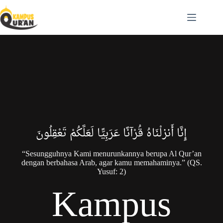
إِنَّا أَنزلْنَاهُ قُرْآنًا عَرَبِيًّا لَعَلَّكُمْ تَعْقِلُونَ
“Sesungguhnya Kami menurunkannya berupa Al Qur’an
dengan berbahasa Arab, agar kamu memahaminya.” (QS.
Yusuf: 2)
Kampus