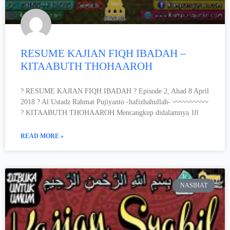
RESUME KAJIAN FIQH IBADAH –
KITAABUTH THOHAAROH
? RESUME KAJIAN FIQH IBADAH ? Episode 2, Ahad 8 April
2018 ? Al Ustadz Rahmat Pujiyanto -hafizhahullah- 〰〰〰〰〰
? KITAABUTH THOHAAROH Mencangkup didalamnya 10
READ MORE »
NASIHAT