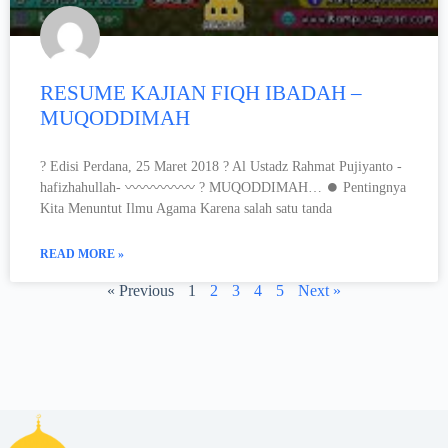
RESUME KAJIAN FIQH IBADAH –
MUQODDIMAH
? Edisi Perdana, 25 Maret 2018 ? Al Ustadz Rahmat Pujiyanto -
hafizhahullah- 〰〰〰〰〰 ? MUQODDIMAH… ⏺ Pentingnya
Kita Menuntut Ilmu Agama Karena salah satu tanda
READ MORE »
« Previous
1
2
3
4
5
Next »