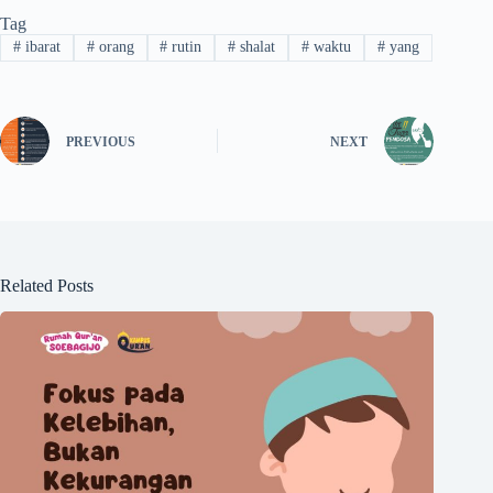
Tag
#
ibarat
#
orang
#
rutin
#
shalat
#
waktu
#
yang
PREVIOUS
NEXT
Related Posts