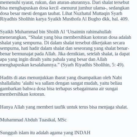
memenuhi syarat, rukun, dan aturan-aturannya. Dari shalat tersebut
bisa menghapuskan dosa kecil -menurut jumhur ulama-, sedangkan
dosa besar mesti dengan taubat. Lihat Nuzhatul Muttaqin Syarh
Riyadhis Sholihin karya Syaikh Musthofa Al Bugho dkk, hal. 409.
Syaikh Muhammad bin Sholih Al ‘Utsaimin rahimahullah
menerangkan, “Shalat yang bisa membersihkan kotoran dosa adalah
shalat yang sempurna. Di dalam shalat tersebut dikerjakan secara
sempurna, hati hadir dalam shalat dan seseorang yang shalat benar-
benar bermunajat pada Allah. Jika demikian, setelah shalat, ia dapat
apa yang ingin diraih yaitu pahala yang besar dan Allah
menghapuskan kesalahannya.” (Syarh Riyadhis Sholihin, 5: 49).
Hadits di atas menunjukkan ibarat yang disampaikan oleh Nabi
shallallahu ‘alaihi wa sallam dengan sangat mudah, yaitu beliau
gambarkan bahwa dosa bisa terhapus sebagaimana air sungai
membersihkan kotoran.
Hanya Allah yang memberi taufik untuk terus bisa menjaga shalat.
Muhammad Abduh Tuasikal, MSc
Sungguh islam itu adalah agama yang INDAH