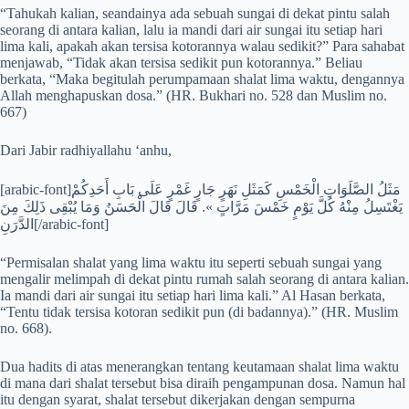
“Tahukah kalian, seandainya ada sebuah sungai di dekat pintu salah
seorang di antara kalian, lalu ia mandi dari air sungai itu setiap hari
lima kali, apakah akan tersisa kotorannya walau sedikit?” Para sahabat
menjawab, “Tidak akan tersisa sedikit pun kotorannya.” Beliau
berkata, “Maka begitulah perumpamaan shalat lima waktu, dengannya
Allah menghapuskan dosa.” (HR. Bukhari no. 528 dan Muslim no.
667)
Dari Jabir radhiyallahu ‘anhu,
[arabic-font]مَثَلُ الصَّلَوَاتِ الْخَمْسِ كَمَثَلِ نَهَرٍ جَارٍ غَمْرٍ عَلَى بَابِ أَحَدِكُمْ
يَغْتَسِلُ مِنْهُ كُلَّ يَوْمٍ خَمْسَ مَرَّاتٍ ». قَالَ قَالَ الْحَسَنُ وَمَا يُبْقِى ذَلِكَ مِنَ
الدَّرَنِ[/arabic-font]
“Permisalan shalat yang lima waktu itu seperti sebuah sungai yang
mengalir melimpah di dekat pintu rumah salah seorang di antara kalian.
Ia mandi dari air sungai itu setiap hari lima kali.” Al Hasan berkata,
“Tentu tidak tersisa kotoran sedikit pun (di badannya).” (HR. Muslim
no. 668).
Dua hadits di atas menerangkan tentang keutamaan shalat lima waktu
di mana dari shalat tersebut bisa diraih pengampunan dosa. Namun hal
itu dengan syarat, shalat tersebut dikerjakan dengan sempurna